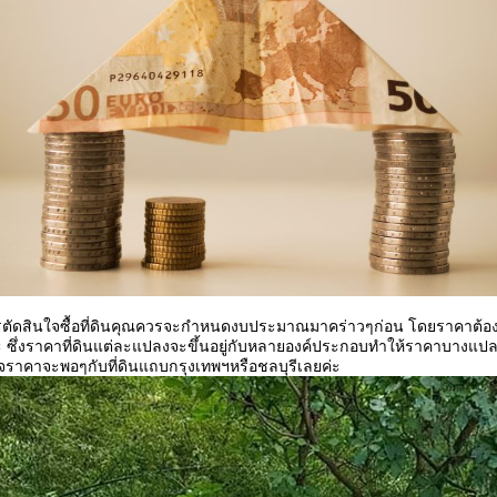
ตัดสินใจซื้อที่ดินคุณควรจะกำหนดงบประมาณมาคร่าวๆก่อน โดยราคาต้องไม่
่ะ ซึ่งราคาที่ดินแต่ละแปลงจะขึ้นอยู่กับหลายองค์ประกอบทำให้ราคาบางแป
กิจราคาจะพอๆกับที่ดินแถบกรุงเทพฯหรือชลบุรีเลยค่ะ