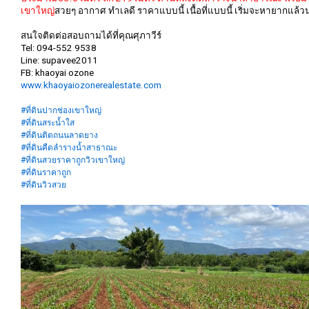
เขาใหญ่
สวยๆ อากาศ ทำเลดี ราคาแบบนี้ เนื้อที่แบบนี้ เริ่มจะหายากแล้
สนใจติดต่อสอบถามได้ที่คุณศุภาวีร์
Tel: 094-552 9538
Line: supavee2011
FB: khaoyai ozone
www.khaoyaiozonerealestate.com
#ที่ดินปากช่องเขาใหญ่
#ที่ดินสระน้ำใส
#ที่ดินติดถนนลาดยาง
#ที่ดินคืดลำรางน้ำสาธาณะ
#ที่ดินสวยราคาถูกวิวเขาใหญ่
#ที่ดินราคาถูก
#ที่ดินวิวสวย