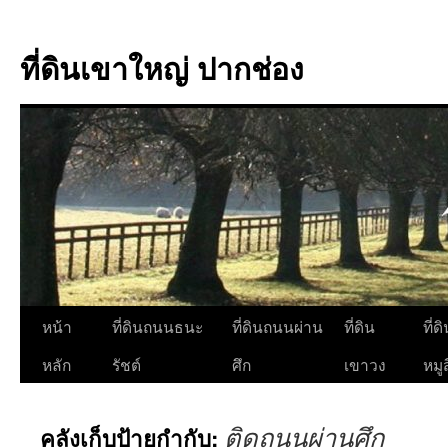
ที่ดินเขาใหญ่ ปากช่อง
ข้าม
หน้า
ที่ดินถนนธนะ
ที่ดินถนนผ่าน
ที่ดิน
ที่ด
ไป
หลัก
รัชต์
ศึก
เขาวง
หมูส
ยัง
ติดถนนผ่านศึก
คลังเก็บป้ายกำกับ:
เนื้อหา