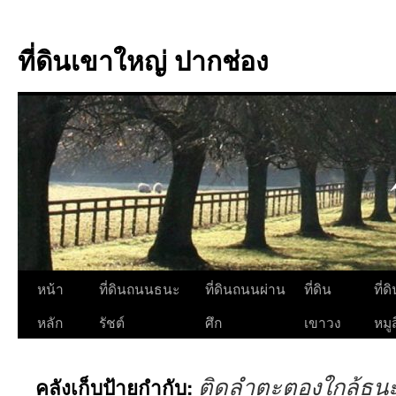
ที่ดินเขาใหญ่ ปากช่อง
ข้าม
หน้า
ที่ดินถนนธนะ
ที่ดินถนนผ่าน
ที่ดิน
ที่ด
ไป
หลัก
รัชต์
ศึก
เขาวง
หมูส
ยัง
ติดลำตะตองใกล้ธนะ
คลังเก็บป้ายกำกับ:
เนื้อหา